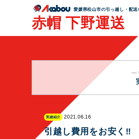
愛媛県松山市の
引っ越し・配送
赤帽 下野運送
― 
2021.06.16
実績紹介
引越し費用をお安く‼️